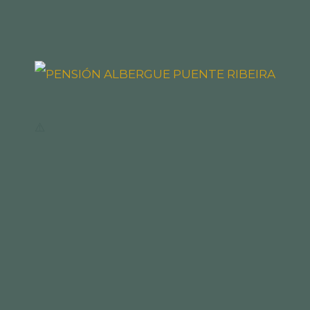
P
PÁG