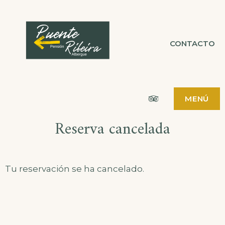
Saltar
al
PENSIÓN
CONTACTO
PÁGINA WEB
contenido
PENSIÓN ALBERGUE
PUENTE RIBEIRA
ALBERGUE
PUENTE
Tripadvisor
MENÚ
RIBEIRA
Reserva cancelada
Tu reservación se ha cancelado.